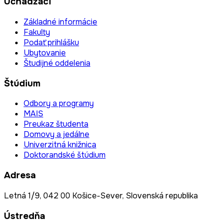
Uchádzači
Základné informácie
Fakulty
Podať prihlášku
Ubytovanie
Študijné oddelenia
Štúdium
Odbory a programy
MAIS
Preukaz študenta
Domovy a jedálne
Univerzitná knižnica
Doktorandské štúdium
Adresa
Letná 1/9, 042 00 Košice-Sever, Slovenská republika
Ústredňa