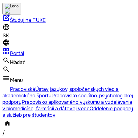
edit_square
Študuj na TUKE
SK
grid_view
Portál
Hľadať
Menu
Pracoviská
Ústav jazykov, spoločenských vied a
akademického športu
Pracovisko sociálno-psychologickej
podpory
Pracovisko aplikovaného výskumu a vzdelávania
v biomedicíne, farmácii a dátovej vede
Oddelenie podpory
a služieb pre študentov
/