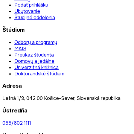
Podať prihlášku
Ubytovanie
Študijné oddelenia
Štúdium
Odbory a programy
MAIS
Preukaz študenta
Domovy a jedálne
Univerzitná knižnica
Doktorandské štúdium
Adresa
Letná 1/9, 042 00 Košice-Sever, Slovenská republika
Ústredňa
055/602 1111