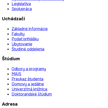
Legislatíva
Spolupráca
Uchádzači
Základné informácie
Fakulty
Podať prihlášku
Ubytovanie
Študijné oddelenia
Štúdium
Odbory a programy
MAIS
Preukaz študenta
Domovy a jedálne
Univerzitná knižnica
Doktorandské štúdium
Adresa