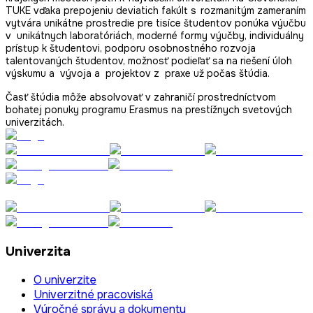
TUKE vďaka prepojeniu deviatich fakúlt s rozmanitým zameraním
vytvára unikátne prostredie pre tisíce študentov ponúka výučbu
v unikátnych laboratóriách, moderné formy výučby, individuálny
prístup k študentovi, podporu osobnostného rozvoja
talentovaných študentov, možnosť podieľať sa na riešení úloh
výskumu a vývoja a projektov z praxe už počas štúdia.
Časť štúdia môže absolvovať v zahraničí prostredníctvom
bohatej ponuky programu Erasmus na prestížnych svetových
univerzitách.
Univerzita
O univerzite
Univerzitné pracoviská
Výročné správy a dokumenty