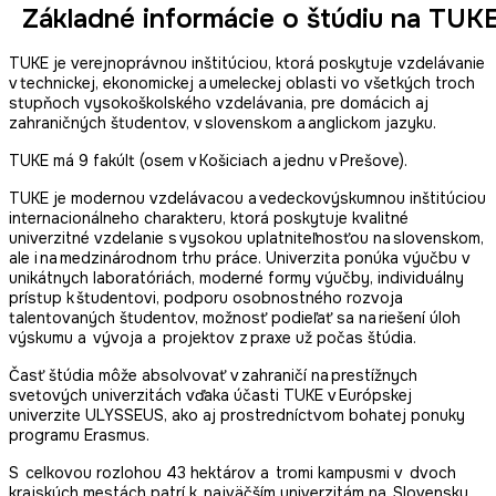
Základné informácie o štúdiu na TUK
TUKE je verejnoprávnou inštitúciou, ktorá poskytuje vzdelávanie
v technickej, ekonomickej a umeleckej oblasti vo všetkých troch
stupňoch vysokoškolského vzdelávania, pre domácich aj
zahraničných študentov, v slovenskom a anglickom jazyku.
TUKE má 9 fakúlt (osem v Košiciach a jednu v Prešove).
TUKE je modernou vzdelávacou a vedeckovýskumnou inštitúciou
internacionálneho charakteru, ktorá poskytuje kvalitné
univerzitné vzdelanie s vysokou uplatniteľnosťou na slovenskom,
ale i na medzinárodnom trhu práce. Univerzita ponúka výučbu v
unikátnych laboratóriách, moderné formy výučby, individuálny
prístup k študentovi, podporu osobnostného rozvoja
talentovaných študentov, možnosť podieľať sa na riešení úloh
výskumu a vývoja a projektov z praxe už počas štúdia.
Časť štúdia môže absolvovať v zahraničí na prestížnych
svetových univerzitách vďaka účasti TUKE v Európskej
univerzite ULYSSEUS, ako aj prostredníctvom bohatej ponuky
programu Erasmus.
S celkovou rozlohou 43 hektárov a tromi kampusmi v dvoch
krajských mestách patrí k najväčším univerzitám na Slovensku.