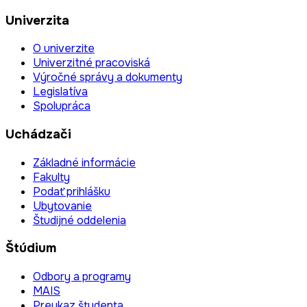
Univerzita
O univerzite
Univerzitné pracoviská
Výročné správy a dokumenty
Legislatíva
Spolupráca
Uchádzači
Základné informácie
Fakulty
Podať prihlášku
Ubytovanie
Študijné oddelenia
Štúdium
Odbory a programy
MAIS
Preukaz študenta