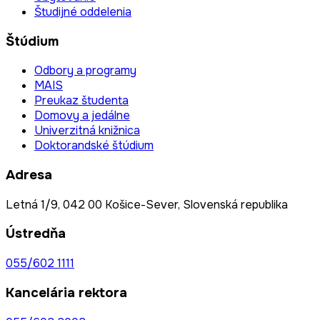
Študijné oddelenia
Štúdium
Odbory a programy
MAIS
Preukaz študenta
Domovy a jedálne
Univerzitná knižnica
Doktorandské štúdium
Adresa
Letná 1/9, 042 00 Košice-Sever, Slovenská republika
Ústredňa
055/602 1111
Kancelária rektora