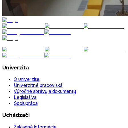
Univerzita
O univerzite
Univerzitné pracoviská
Výročné správy a dokumenty
Legislatíva
Spolupráca
Uchádzači
Základné informácie