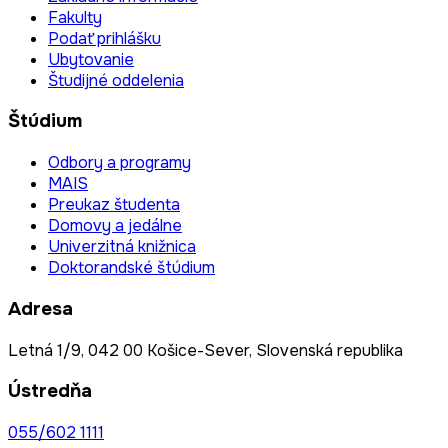
Fakulty
Podať prihlášku
Ubytovanie
Študijné oddelenia
Štúdium
Odbory a programy
MAIS
Preukaz študenta
Domovy a jedálne
Univerzitná knižnica
Doktorandské štúdium
Adresa
Letná 1/9, 042 00 Košice-Sever, Slovenská republika
Ústredňa
055/602 1111