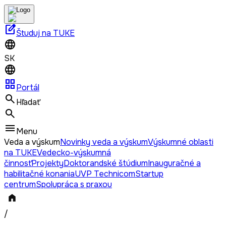
edit_square
Študuj na TUKE
SK
grid_view
Portál
Hľadať
Menu
Veda a výskum
Novinky veda a výskum
Výskumné oblasti
na TUKE
Vedecko-výskumná
činnosť
Projekty
Doktorandské štúdium
Inauguračné a
habilitačné konania
UVP Technicom
Startup
centrum
Spolupráca s praxou
/