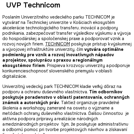
UVP Technicom
Poslaním Univerzitného vedeckého parku TECHNICOM je
vytvárať na Technickej univerzite v Košiciach ekosystém
akcelerácie technologického transferu, inovácií a podpory
podnikania, zabezpečovať transfer výsledkov výskumu a vývoja
do hospodárskej a spoločenskej praxe a podporovať vznik a
rozvoj nových firiem.
TECHNICOM
poskytuje prístup k výskumnej
a vývojovej infraštruktúre univerzity, čím
vytvára optimálne
podmienky pre vznik a rozvoj inovatívnych nápadov
a projektov, spoluprácu s praxou a regionálnym
ekosystémov firiem
. Prispieva k rozvoju univerzity a podporuje
konkurencieschopnosť slovenského priemyslu v oblasti
digitalizácie.
Univerzitný vedecký park TECHNICOM kladie veľký dôraz na
podporu a ochranu duševného vlastníctva.
Tím odborníkov
poskytuje poradenstvo v oblasti patentovania, ochranných
známok a autorských práv
. Taktiež organizuje pravidelné
školenia a workshopy zamerané na osvetu o význame a
metódach ochrany duševného vlastníctva. Ďalšou činnosťou je
aktívna podpora prípravy a realizácie národných
a medzinárodných projektov tým, že poskytuje administratívnu
a odbornú pomoc pri tvorbe projektových návrhov a získavaní