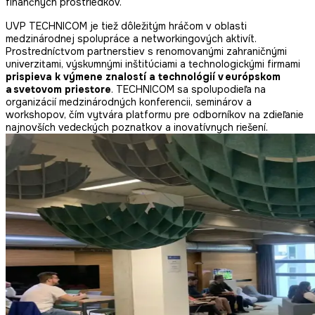
finančných prostriedkov.
UVP TECHNICOM je tiež dôležitým hráčom v oblasti
medzinárodnej spolupráce a networkingových aktivít.
Prostredníctvom partnerstiev s renomovanými zahraničnými
univerzitami, výskumnými inštitúciami a technologickými firmami
prispieva k výmene znalostí a technológií v európskom
a svetovom priestore
. TECHNICOM sa spolupodieľa na
organizácií medzinárodných konferencii, seminárov a
workshopov, čím vytvára platformu pre odborníkov na zdieľanie
najnovších vedeckých poznatkov a inovatívnych riešení.