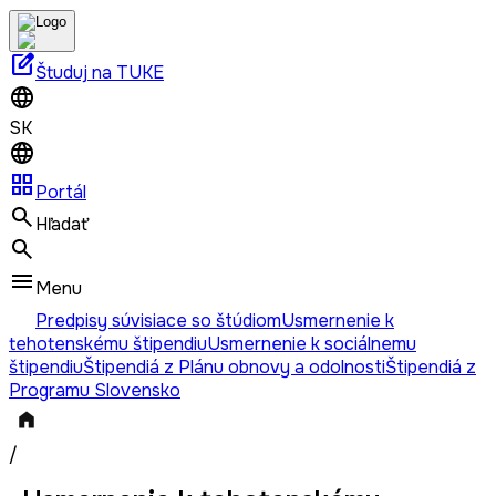
edit_square
Študuj na TUKE
SK
grid_view
Portál
Hľadať
Menu
Predpisy súvisiace so štúdiom
Usmernenie k
tehotenskému štipendiu
Usmernenie k sociálnemu
štipendiu
Štipendiá z Plánu obnovy a odolnosti
Štipendiá z
Programu Slovensko
/