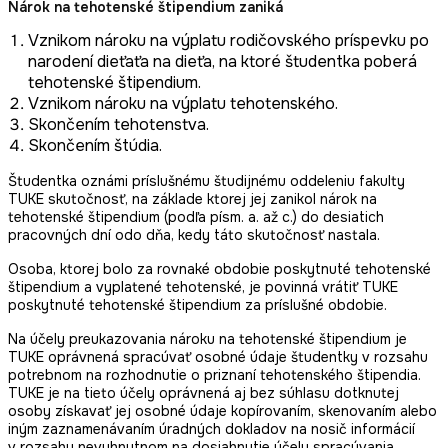
Nárok na tehotenské štipendium zaniká
Vznikom nároku na výplatu rodičovského príspevku po
narodení dieťaťa na dieťa, na ktoré študentka poberá
tehotenské štipendium.
Vznikom nároku na výplatu tehotenského.
Skončením tehotenstva.
Skončením štúdia.
Študentka oznámi príslušnému študijnému oddeleniu fakulty
TUKE skutočnosť, na základe ktorej jej zanikol nárok na
tehotenské štipendium (podľa písm. a. až c.) do desiatich
pracovných dní odo dňa, kedy táto skutočnosť nastala.
Osoba, ktorej bolo za rovnaké obdobie poskytnuté tehotenské
štipendium a vyplatené tehotenské, je povinná vrátiť TUKE
poskytnuté tehotenské štipendium za príslušné obdobie.
Na účely preukazovania nároku na tehotenské štipendium je
TUKE oprávnená spracúvať osobné údaje študentky v rozsahu
potrebnom na rozhodnutie o priznaní tehotenského štipendia.
TUKE je na tieto účely oprávnená aj bez súhlasu dotknutej
osoby získavať jej osobné údaje kopírovaním, skenovaním alebo
iným zaznamenávaním úradných dokladov na nosič informácií
v rozsahu nevyhnutnom na dosiahnutie účelu spracúvania.