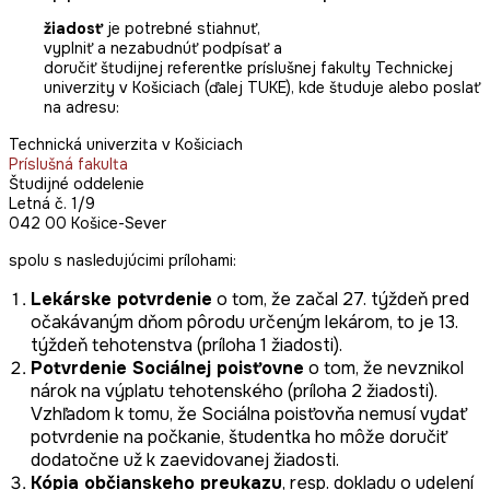
žiadosť
je potrebné stiahnuť,
vyplniť a nezabudnúť podpísať a
doručiť študijnej referentke príslušnej fakulty Technickej
univerzity v Košiciach (ďalej TUKE), kde študuje alebo poslať
na adresu:
Technická univerzita v Košiciach
Príslušná fakulta
Študijné oddelenie
Letná č. 1/9
042 00 Košice-Sever
spolu s nasledujúcimi prílohami:
Lekárske potvrdenie
o tom, že začal 27. týždeň pred
očakávaným dňom pôrodu určeným lekárom, to je 13.
týždeň tehotenstva (príloha 1 žiadosti).
Potvrdenie Sociálnej poisťovne
o tom, že nevznikol
nárok na výplatu tehotenského (príloha 2 žiadosti).
Vzhľadom k tomu, že Sociálna poisťovňa nemusí vydať
potvrdenie na počkanie, študentka ho môže doručiť
dodatočne už k zaevidovanej žiadosti.
Kópia občianskeho preukazu
, resp. dokladu o udelení