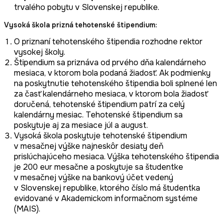
trvalého pobytu v Slovenskej republike.
Vysoká škola prizná tehotenské štipendium:
O priznaní tehotenského štipendia rozhodne rektor
vysokej školy.
Štipendium sa priznáva od prvého dňa kalendárneho
mesiaca, v ktorom bola podaná žiadosť. Ak podmienky
na poskytnutie tehotenského štipendia boli splnené len
za časť kalendárneho mesiaca, v ktorom bola žiadosť
doručená, tehotenské štipendium patrí za celý
kalendárny mesiac. Tehotenské štipendium sa
poskytuje aj za mesiace júl a august.
Vysoká škola poskytuje tehotenské štipendium
v mesačnej výške najneskôr desiaty deň
prislúchajúceho mesiaca. Výška tehotenského štipendia
je 200 eur mesačne a poskytuje sa študentke
v mesačnej výške na bankový účet vedený
v Slovenskej republike, ktorého číslo má študentka
evidované v Akademickom informačnom systéme
(MAIS).