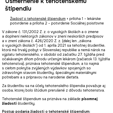
Usmernenie k tehotenskému
štipendiu
Žiadosť o tehotenské štipendium
+ príloha 1 – lekárske
potvrdenie a príloha 2 – potvrdenie Sociálnej poisťovne
V zákone č. 131/2002 Z. z. o vysokých školách a o zmene
a doplnení niektorých zákonov v znení neskorších predpisov
a v znení zákona č. 426/2020 Z. z. (ďalej len „zákona
o vysokých školách“) od 1. apríla 2021 sa tehotnej študentke,
ktorá má trvalý pobyt v Slovenskej republike a nemá nárok na
výplatu tehotenského, v období od začiatku 27. týždňa pred
očakávaným dňom pôrodu určeným lekárom (začiatok 13. týždňa
tehotenstva), priznáva tehotenské štipendium, a to najmä
s cieľom pokrytia zvýšených výdavkov spojených so
zdravotným stavom študentky, špeciálnymi materiálnymi
potrebami a s prípravou na narodenie dieťaťa.
Za študentku sa na účely tehotenského štipendia považuje aj
osoba, ktorej bolo štúdium prerušené z dôvodu tehotenstva.
Tehotenské štipendium sa priznáva na základe
písomnej
žiadosti
študentky.
Postup podania žiadosti o tehotenské štipendium: