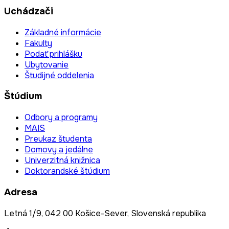
Uchádzači
Základné informácie
Fakulty
Podať prihlášku
Ubytovanie
Študijné oddelenia
Štúdium
Odbory a programy
MAIS
Preukaz študenta
Domovy a jedálne
Univerzitná knižnica
Doktorandské štúdium
Adresa
Letná 1/9, 042 00 Košice-Sever, Slovenská republika