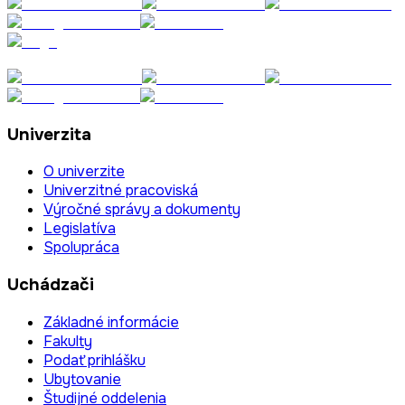
Univerzita
O univerzite
Univerzitné pracoviská
Výročné správy a dokumenty
Legislatíva
Spolupráca
Uchádzači
Základné informácie
Fakulty
Podať prihlášku
Ubytovanie
Študijné oddelenia