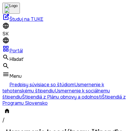
edit_square
Študuj na TUKE
SK
grid_view
Portál
Hľadať
Menu
Predpisy súvisiace so štúdiom
Usmernenie k
tehotenskému štipendiu
Usmernenie k sociálnemu
štipendiu
Štipendiá z Plánu obnovy a odolnosti
Štipendiá z
Programu Slovensko
/