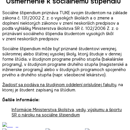
Usmernenie k sociálnemu štipendiu
Sociálne štipendium priznáva TUKE svojim študentom na základe
zákona č. 131/2002 Z. z. o vysokých školách a o zmene a
doplnení niektorých zákonov v znení neskorších predpisov a
podľa vyhlášky Ministerstva školstva SR č. 102/2006 Z. z. o
priznávaní sociálneho štipendia študentom vysokých škôl
v znení neskorších predpisov.
Sociálne štipendium môže byť priznané študentovi verejnej,
súkromnej alebo štátnej vysokej školy, ktorý študuje v dennej
forme štúdia, v študijnom programe prvého stupňa (bakalárske
programy), v študijnom programe druhého stupňa (magisterské a
inžinierske programy) alebo v študijných programoch spojeného
prvého a druhého stupňa (napr. všeobecné lekárstvo).
Žiadosť sa podáva na študijnom oddelení príslušnej fakulty
, na
ktorej je študent zapísaný na štúdium.
Ďalšie informácie:
Informácie Ministerstva školstva, vedy, výskumu a športu
SR o nároku na sociálne štipendium