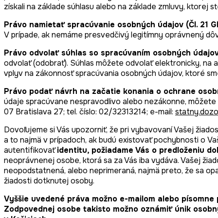
získali na základe súhlasu alebo na základe zmluvy, ktorej 
Právo namietať spracúvanie osobných údajov (Čl. 21 
V prípade, ak nemáme presvedčivý legitímny oprávnený dô
Právo odvolať súhlas so spracúvaním osobných údajo
odvolať (odobrať). Súhlas môžete odvolať elektronicky, n
vplyv na zákonnosť spracúvania osobných údajov, ktoré sme
Právo podať návrh na začatie konania o ochrane oso
údaje spracúvane nespravodlivo alebo nezákonne, môžete p
07 Bratislava 27; tel. číslo: 02/32313214; e-mail:
statny.doz
Dovoľujeme si Vás upozorniť, že pri vybavovaní Vašej žia
a to najmä v prípadoch, ak budú existovať pochybnosti o Vaš
autentifikovať
identitu, požiadame Vás o predloženiu do
neoprávnenej osobe, ktorá sa za Vás iba vydáva. Vašej žia
neopodstatnená, alebo neprimeraná, najmä preto, že sa opa
žiadosti dotknutej osoby.
Vyššie uvedené práva možno e-mailom alebo písomne p
Zodpovednej osobe takisto možno oznámiť únik osobnýc