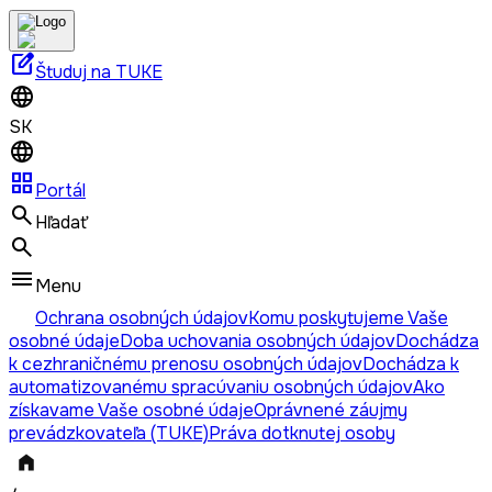
edit_square
Študuj na TUKE
SK
grid_view
Portál
Hľadať
Menu
Ochrana osobných údajov
Komu poskytujeme Vaše
osobné údaje
Doba uchovania osobných údajov
Dochádza
k cezhraničnému prenosu osobných údajov
Dochádza k
automatizovanému spracúvaniu osobných údajov
Ako
získavame Vaše osobné údaje
Oprávnené záujmy
prevádzkovateľa (TUKE)
Práva dotknutej osoby