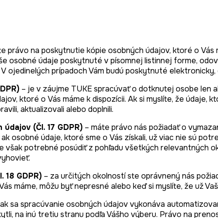
e právo na poskytnutie kópie osobných údajov, ktoré o Vás má
še osobné údaje poskytnuté v písomnej listinnej forme, od
.
V ojedinelých prípadoch Vám budú poskytnuté elektronicky, 
GDPR)
– je v záujme TUKE spracúvať o dotknutej osobe len a
jov, ktoré o Vás máme k dispozícii. Ak si myslíte, že údaje,
ili, aktualizovali alebo doplnili.
 údajov (Čl. 17 GDPR)
– máte právo nás požiadať o vymazani
 ak osobné údaje, ktoré sme o Vás získali, už viac nie sú po
e však potrebné posúdiť z pohľadu všetkých relevantných ok
vyhovieť.
. 18 GDPR)
– za určitých okolností ste oprávnený nás požiad
é o Vás máme, môžu byť nepresné alebo keď si myslíte, že už 
ak sa spracúvanie osobných údajov vykonáva automatizovaný
tli, na inú tretiu stranu podľa Vášho výberu. Právo na pren