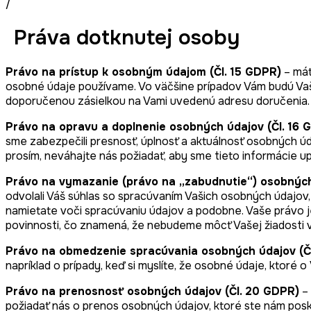
/
Práva dotknutej osoby
Právo na prístup k osobným údajom (Čl. 15 GDPR)
– mát
osobné údaje používame. Vo väčšine prípadov Vám budú Va
doporučenou zásielkou na Vami uvedenú adresu doručenia
Právo na opravu a doplnenie osobných údajov (Čl. 16 
sme zabezpečili presnosť, úplnosť a aktuálnosť osobných úda
prosím, neváhajte nás požiadať, aby sme tieto informácie uprav
Právo na vymazanie (právo na „zabudnutie“) osobných
odvolali Váš súhlas so spracúvaním Vašich osobných údajov,
namietate voči spracúvaniu údajov a podobne. Vaše právo j
povinnosti, čo znamená, že nebudeme môcť Vašej žiadosti 
Právo na obmedzenie spracúvania osobných údajov (Čl
napríklad o prípady, keď si myslíte, že osobné údaje, ktor
Právo na prenosnosť osobných údajov (Čl. 20 GDPR)
– 
požiadať nás o prenos osobných údajov, ktoré ste nám posky