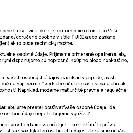
me k dispozícii, ako aj na informácie o tom, ako Vaše
ovzdané/doručené osobne v sídle TUKE alebo zaslané
(len) ak to bude technicky možné.
ktuálne osobné údaje. Prijímame primerané opatrenia, aby
 ktorými disponujeme sú nepresné, neúplné alebo neaktuálne,
e Vašich osobných údajov, napríklad v prípade, ak ste
trebné na naplnenie pôvodného účelu spracúvania, alebo ak
olností. Napríklad, môžeme mať určité právne a regulačné
ať, aby sme prestali používať Vaše osobné údaje. Ide
Vaše osobné údaje nepotrebujeme využívať.
mi prostriedkami, za určitých okolností máte právo
osnosť sa však týka len osobných údajov, ktoré sme od Vás