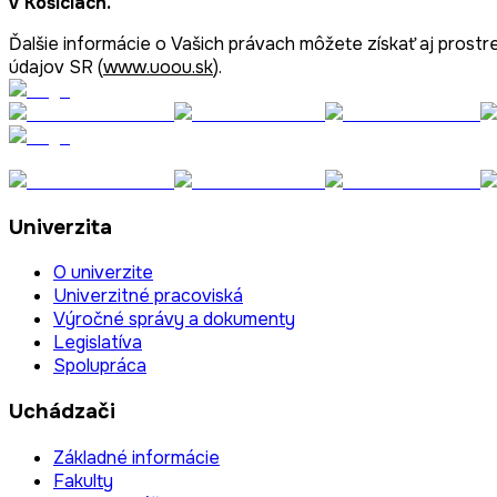
v Košiciach.
Ďalšie informácie o Vašich právach môžete získať aj prost
údajov SR (
www.uoou.sk
).
Univerzita
O univerzite
Univerzitné pracoviská
Výročné správy a dokumenty
Legislatíva
Spolupráca
Uchádzači
Základné informácie
Fakulty