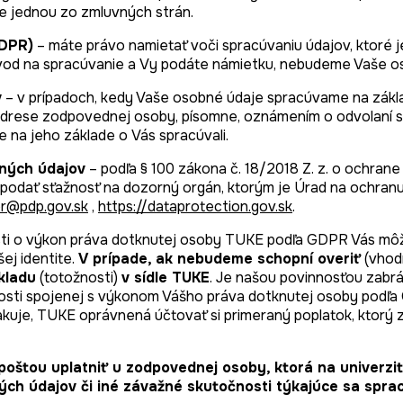
ste jednou zo zmluvných strán.
GDPR)
– máte právo namietať voči spracúvaniu údajov, ktoré 
vod na spracúvanie a Vy podáte námietku, nebudeme Vaše os
v
– v prípadoch, kedy Vaše osobné údaje spracúvame na zákla
a adrese zodpovednej osoby, písomne, oznámením o odvolaní
 na jeho základe o Vás spracúvali.
bných údajov
– podľa § 100 zákona č. 18/2018 Z. z. o ochra
odať sťažnosť na dozorný orgán, ktorým je Úrad na ochranu 
or@pdp.gov.sk
,
https://dataprotection.gov.sk
.
dosti o výkon práva dotknutej osoby TUKE podľa GDPR Vás m
ej identite.
V prípade, ak nebudeme schopní overiť
(vhod
kladu
(totožnosti)
v sídle TUKE
. Je našou povinnosťou zabrá
dosti spojenej s výkonom Vášho práva dotknutej osoby podľa 
kuje, TUKE oprávnená účtovať si primeraný poplatok, ktorý 
oštou uplatniť u zodpovednej osoby, ktorá na univerz
h údajov či iné závažné skutočnosti týkajúce sa sprac