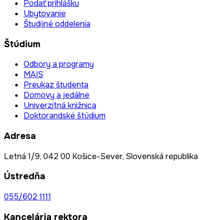
Podať prihlášku
Ubytovanie
Študijné oddelenia
Štúdium
Odbory a programy
MAIS
Preukaz študenta
Domovy a jedálne
Univerzitná knižnica
Doktorandské štúdium
Adresa
Letná 1/9, 042 00 Košice-Sever, Slovenská republika
Ústredňa
055/602 1111
Kancelária rektora