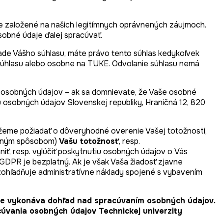
je založené na našich legitímnych oprávnených záujmoch.
obné údaje ďalej spracúvať.
de Vášho súhlasu, máte právo tento súhlas kedykoľvek
 súhlasu alebo osobne na TUKE. Odvolanie súhlasu nemá
ne osobných údajov – ak sa domnievate, že Vaše osobné
osobných údajov Slovenskej republiky, Hraničná 12, 820
ôžeme požiadať o dôveryhodné overenie Vašej totožnosti,
ným spôsobom)
Vašu totožnosť
, resp.
niť, resp. vylúčiť poskytnutiu osobných údajov o Vás
GDPR je bezplatný. Ak je však Vaša žiadosť zjavne
zohľadňuje administratívne náklady spojené s vybavením
ite vykonáva dohľad nad spracúvaním osobných údajov.
úvania osobných údajov Technickej univerzity