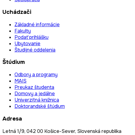
Uchádzači
Základné informácie
Fakulty
Podať prihlášku
Ubytovanie
Študijné oddelenia
Štúdium
Odbory a programy
MAIS
Preukaz študenta
Domovy a jedálne
Univerzitná knižnica
Doktorandské štúdium
Adresa
Letná 1/9, 042 00 Košice-Sever, Slovenská republika