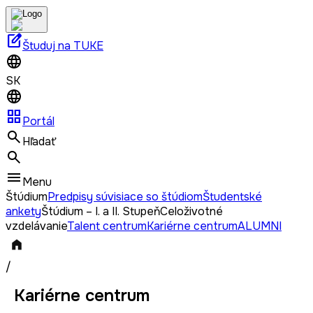
edit_square
Študuj na TUKE
SK
grid_view
Portál
Hľadať
Menu
Štúdium
Predpisy súvisiace so štúdiom
Študentské
ankety
Štúdium – I. a II. Stupeň
Celoživotné
vzdelávanie
Talent centrum
Kariérne centrum
ALUMNI
/
Kariérne centrum