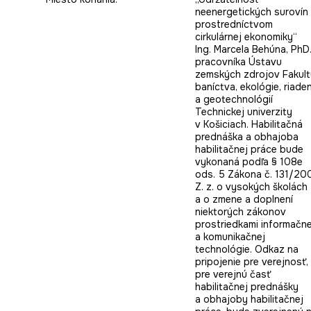
neenergetických surovín
prostredníctvom
cirkulárnej ekonomiky“
Ing. Marcela Behúna, PhD.
pracovníka Ústavu
zemských zdrojov Fakult
baníctva, ekológie, riade
a geotechnológií
Technickej univerzity
v Košiciach. Habilitačná
prednáška a obhajoba
habilitačnej práce bude
vykonaná podľa § 108e
ods. 5 Zákona č. 131/20
Z. z. o vysokých školách
a o zmene a doplnení
niektorých zákonov
prostriedkami informačne
a komunikačnej
technológie. Odkaz na
pripojenie pre verejnosť,
pre verejnú časť
habilitačnej prednášky
a obhajoby habilitačnej