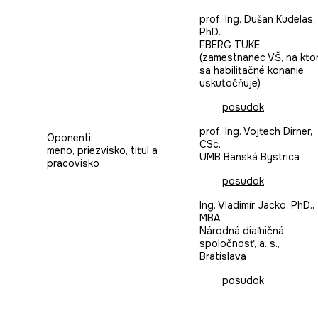
prof. Ing. Dušan Kudelas,
PhD.
FBERG TUKE
(zamestnanec VŠ, na kto
sa habilitačné konanie
uskutočňuje)
posudok
prof. Ing. Vojtech Dirner,
Oponenti:
CSc.
meno, priezvisko, titul a
UMB Banská Bystrica
pracovisko
posudok
Ing. Vladimír Jacko, PhD.,
MBA
Národná diaľničná
spoločnosť, a. s.,
Bratislava
posudok