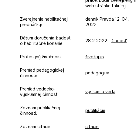
práce, bude zverejnený 
web stránke fakulty.
Zverejnenie habilitačnej
denník Pravda 12. 04.
prednášky:
2022
Dátum doručenia žiadosti
28.2.2022 -
žiadosť
o habilitačné konanie:
Profesijný životopis:
životopis
Prehľad pedagogickej
pedagogika
činnosti:
Prehľad vedecko-
výskum a veda
výskumnej činnosti:
Zoznam publikačnej
publikácie
činnosti:
Zoznam citácií:
citácie