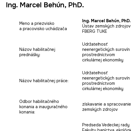
Ing. Marcel Behún, PhD.
Ing. Marcel Behún, PhD.
Meno a priezvisko
Ústav zemských zdrojov
a pracovisko uchádzača
FBERG TUKE
Udržateľnosť
Názov habilitačnej
neenergetických surovín
prednášky:
prostredníctvom
cirkulárnej ekonomiky
Udržateľnosť
neenergetických surovín
Názov habilitačnej práce:
prostredníctvom
cirkulárnej ekonomiky
Odbor habilitačného
získavanie a spracovanie
konania a inauguračného
zemských zdrojov
konania:
Predseda Vedeckej rady
Fakulty baníctva, ekológi