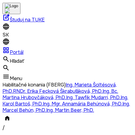
edit_square
Študuj na TUKE
SK
grid_view
Portál
Hľadať
Menu
Habilitačné konania (FBERG)
Ing. Marieta Šoltésová,
PhD.
RNDr. Erika Fecková Škrabuľáková, PhD.
Ing. Bc.
Martina Hrubovčáková, PhD.
Ing. Tawfik Mudarri, PhD.
Ing.
Karol Bartoš, PhD.
Ing. Mgr. Annamária Behúnová, PhD.
Ing.
Marcel Behún, PhD.
Ing. Martin Beer, PhD.
/