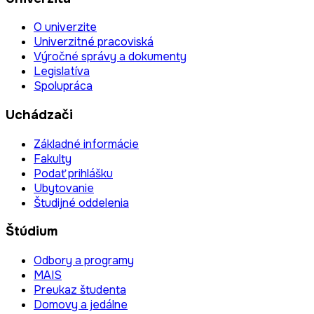
O univerzite
Univerzitné pracoviská
Výročné správy a dokumenty
Legislatíva
Spolupráca
Uchádzači
Základné informácie
Fakulty
Podať prihlášku
Ubytovanie
Študijné oddelenia
Štúdium
Odbory a programy
MAIS
Preukaz študenta
Domovy a jedálne