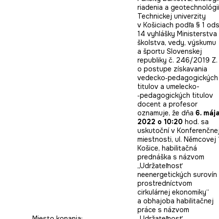
riadenia a geotechnológi
Technickej univerzity
v Košiciach podľa § 1 ods
14 vyhlášky Ministerstva
školstva, vedy, výskumu
a športu Slovenskej
republiky č. 246/2019 Z. 
o postupe získavania
vedecko­‑pedagogických
titulov a umelecko­
‑pedagogických titulov
docent a profesor
oznamuje, že dňa
6. máj
2022 o 10:20
hod. sa
uskutoční v Konferenčne
miestnosti, ul. Němcovej 
Košice, habilitačná
prednáška s názvom
„Udržateľnosť
neenergetických surovín
prostredníctvom
cirkulárnej ekonomiky“
a obhajoba habilitačnej
práce s názvom
Miesto konania:
„Udržateľnosť