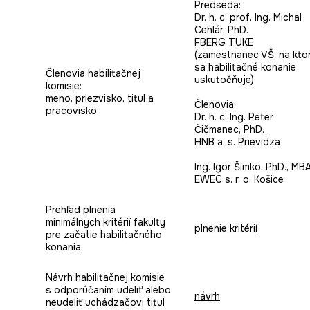
Predseda:
Dr. h. c. prof. Ing. Michal
Cehlár, PhD.
FBERG TUKE
(zamestnanec VŠ, na kto
sa habilitačné konanie
Členovia habilitačnej
uskutočňuje)
komisie:
meno, priezvisko, titul a
Členovia:
pracovisko
Dr. h. c. Ing. Peter
Čičmanec, PhD.
HNB a. s. Prievidza
Ing. Igor Šimko, PhD., MB
EWEC s. r. o. Košice
Prehľad plnenia
minimálnych kritérií fakulty
plnenie kritérií
pre začatie habilitačného
konania:
Návrh habilitačnej komisie
s odporúčaním udeliť alebo
návrh
neudeliť uchádzačovi titul