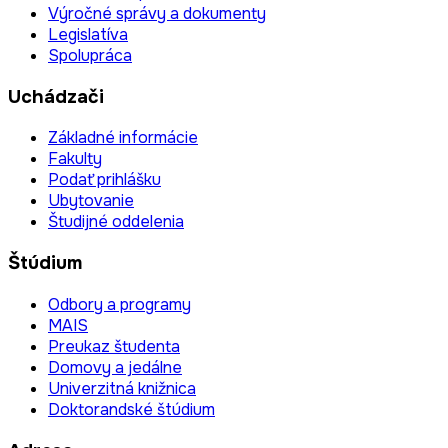
Výročné správy a dokumenty
Legislatíva
Spolupráca
Uchádzači
Základné informácie
Fakulty
Podať prihlášku
Ubytovanie
Študijné oddelenia
Štúdium
Odbory a programy
MAIS
Preukaz študenta
Domovy a jedálne
Univerzitná knižnica
Doktorandské štúdium