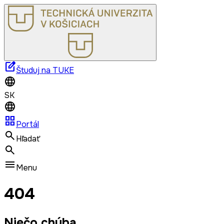
edit_square
Študuj na TUKE
SK
grid_view
Portál
Hľadať
Menu
404
Niečo chýba.