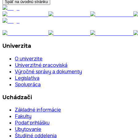
Späť na úvodnú stránku
Univerzita
O univerzite
Univerzitné pracoviská
Výročné správy a dokumenty
Legislatíva
Spolupráca
Uchádzači
Základné informácie
Fakulty
Podať prihlášku
Ubytovanie
Študijné oddelenia