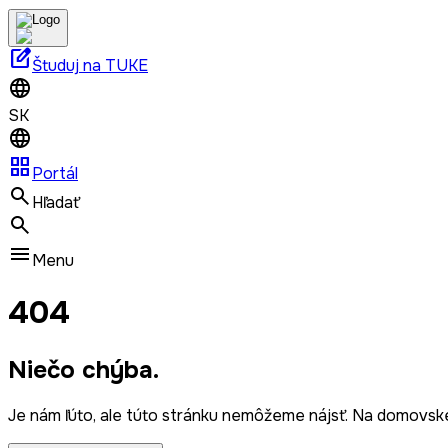
edit_square
Študuj na TUKE
SK
grid_view
Portál
Hľadať
Menu
404
Niečo chýba.
Je nám ľúto, ale túto stránku nemôžeme nájsť. Na domovske