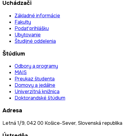
Uchádzači
Základné informácie
Fakulty
Podať prihlášku
Ubytovanie
Študijné oddelenia
Štúdium
Odbory a programy
MAIS
Preukaz študenta
Domovy a jedálne
Univerzitná knižnica
Doktorandské štúdium
Adresa
Letná 1/9, 042 00 Košice-Sever, Slovenská republika
Ústredňa