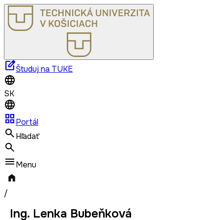
edit_square
Študuj na TUKE
SK
grid_view
Portál
Hľadať
Menu
/
Ing. Lenka Bubeňková