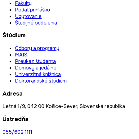
Fakulty
Podať prihlášku
Ubytovanie
Študijné oddelenia
Štúdium
Odbory a programy
MAIS
Preukaz študenta
Domovy a jedálne
Univerzitná knižnica
Doktorandské štúdium
Adresa
Letná 1/9, 042 00 Košice-Sever, Slovenská republika
Ústredňa
055/602 1111