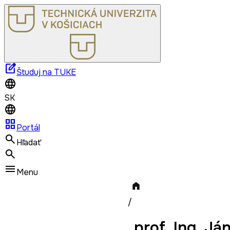
edit_square
Študuj na TUKE
SK
grid_view
Portál
Hľadať
Menu
/
prof. Ing. Já