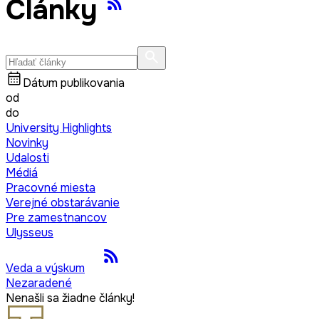
Články
Dátum publikovania
od
do
University Highlights
Novinky
Udalosti
Médiá
Pracovné miesta
Verejné obstarávanie
Pre zamestnancov
Ulysseus
Veda a výskum
Nezaradené
Nenašli sa žiadne články!