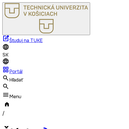
edit_square
Študuj na TUKE
SK
grid_view
Portál
Hľadať
Menu
/