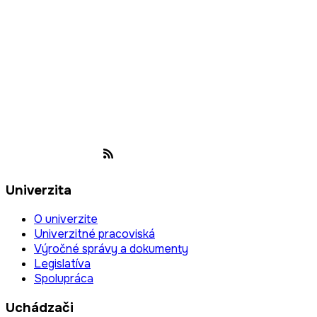
Univerzita
O univerzite
Univerzitné pracoviská
Výročné správy a dokumenty
Legislatíva
Spolupráca
Uchádzači