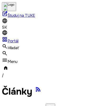
edit_square
Študuj na TUKE
SK
grid_view
Portál
Hľadať
Menu
/
Články