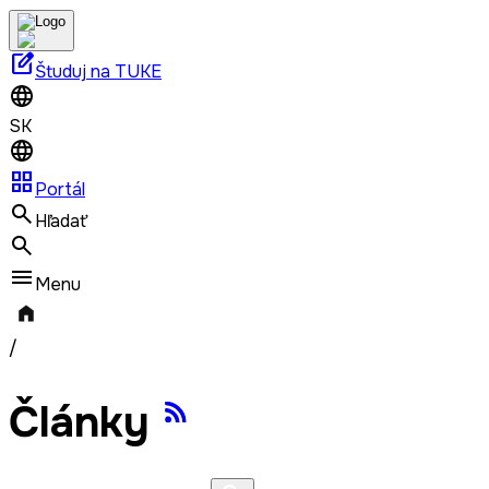
edit_square
Študuj na TUKE
SK
grid_view
Portál
Hľadať
Menu
/
Články