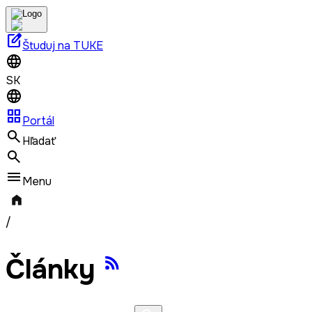
edit_square
Študuj na TUKE
SK
grid_view
Portál
Hľadať
Menu
/
Články