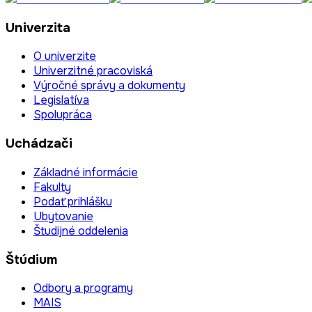
Univerzita
O univerzite
Univerzitné pracoviská
Výročné správy a dokumenty
Legislatíva
Spolupráca
Uchádzači
Základné informácie
Fakulty
Podať prihlášku
Ubytovanie
Študijné oddelenia
Štúdium
Odbory a programy
MAIS