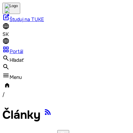
edit_square
Študuj na TUKE
SK
grid_view
Portál
Hľadať
Menu
/
Články