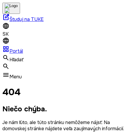
edit_square
Študuj na TUKE
SK
grid_view
Portál
Hľadať
Menu
404
Niečo chýba.
Je nám ľúto, ale túto stránku nemôžeme nájsť. Na
domovskej stránke nájdete veľa zaujímavých informácií.