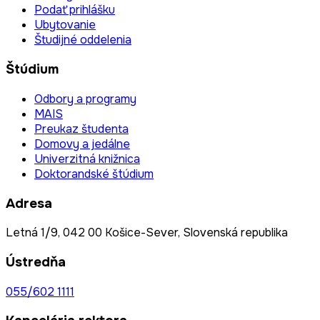
Podať prihlášku
Ubytovanie
Študijné oddelenia
Štúdium
Odbory a programy
MAIS
Preukaz študenta
Domovy a jedálne
Univerzitná knižnica
Doktorandské štúdium
Adresa
Letná 1/9, 042 00 Košice-Sever, Slovenská republika
Ústredňa
055/602 1111