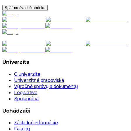
Späť na úvodnú stránku
Univerzita
O univerzite
Univerzitné pracoviská
Výročné správy a dokumenty
Legislatíva
Spolupráca
Uchádzači
Základné informácie
Fakulty